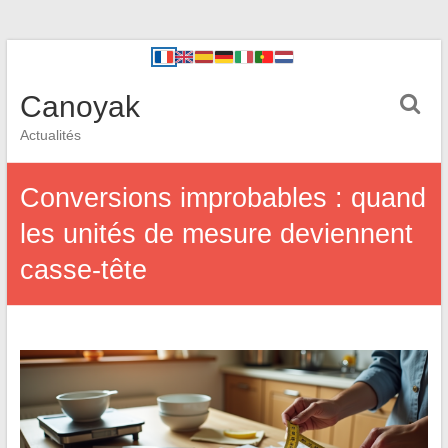
Canoyak
Actualités
Conversions improbables : quand
les unités de mesure deviennent
casse-tête