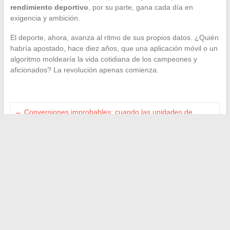
rendimiento deportivo
, por su parte, gana cada día en
exigencia y ambición.
El deporte, ahora, avanza al ritmo de sus propios datos. ¿Quién
habría apostado, hace diez años, que una aplicación móvil o un
algoritmo moldearía la vida cotidiana de los campeones y
aficionados? La revolución apenas comienza.
←
Conversiones improbables: cuando las unidades de
medida se convierten en un rompecabezas
Regreso conectado: las plataformas que acompañan a los
estudiantes a diario
→
Buscar