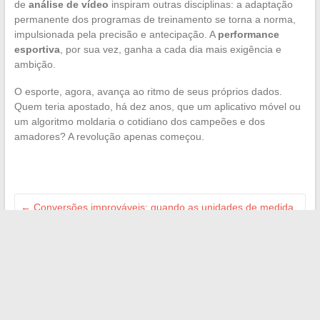
de
análise de vídeo
inspiram outras disciplinas: a adaptação
permanente dos programas de treinamento se torna a norma,
impulsionada pela precisão e antecipação. A
performance
esportiva
, por sua vez, ganha a cada dia mais exigência e
ambição.
O esporte, agora, avança ao ritmo de seus próprios dados.
Quem teria apostado, há dez anos, que um aplicativo móvel ou
um algoritmo moldaria o cotidiano dos campeões e dos
amadores? A revolução apenas começou.
←
Conversões improváveis: quando as unidades de medida
se tornam um quebra-cabeça
Volta conectada: as plataformas que acompanham os
estudantes no dia a dia
→
Search